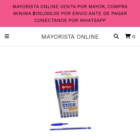
MAYORISTA ONLINE VENTA POR MAYOR, COMPRA
MINIMA $150,000.00 POR ENVIO ANTE DE PAGAR
CONECTANOS POR WHATSAPP
MAYORISTA ONLINE
0