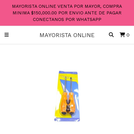
MAYORISTA ONLINE VENTA POR MAYOR, COMPRA
MINIMA $150,000.00 POR ENVIO ANTE DE PAGAR
CONECTANOS POR WHATSAPP
MAYORISTA ONLINE
0