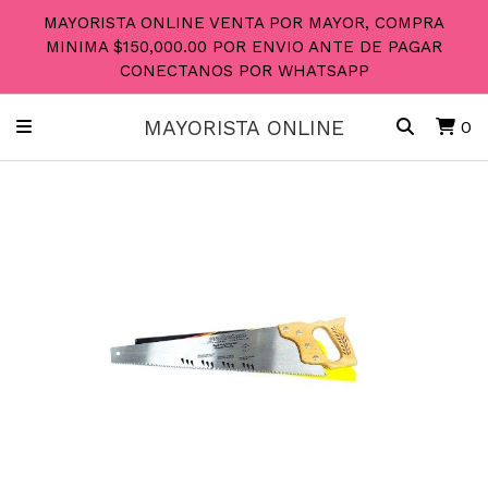
MAYORISTA ONLINE VENTA POR MAYOR, COMPRA
MINIMA $150,000.00 POR ENVIO ANTE DE PAGAR
CONECTANOS POR WHATSAPP
MAYORISTA ONLINE
0