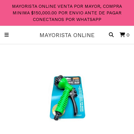
MAYORISTA ONLINE VENTA POR MAYOR, COMPRA
MINIMA $150,000.00 POR ENVIO ANTE DE PAGAR
CONECTANOS POR WHATSAPP
MAYORISTA ONLINE
0