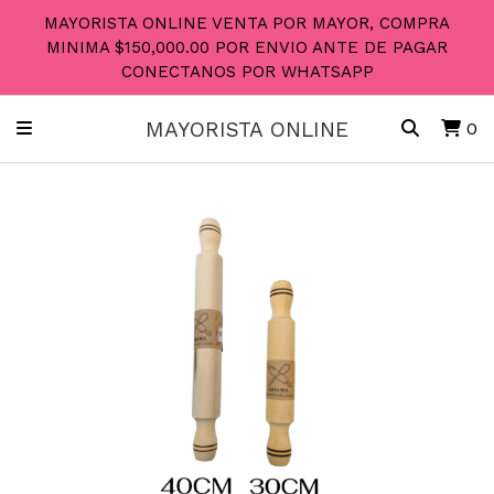
MAYORISTA ONLINE VENTA POR MAYOR, COMPRA
MINIMA $150,000.00 POR ENVIO ANTE DE PAGAR
CONECTANOS POR WHATSAPP
MAYORISTA ONLINE
0