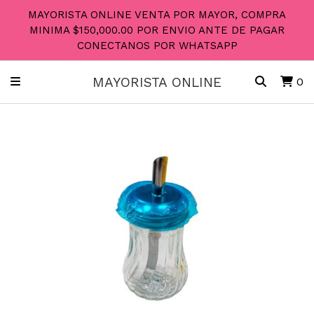
MAYORISTA ONLINE VENTA POR MAYOR, COMPRA
MINIMA $150,000.00 POR ENVIO ANTE DE PAGAR
CONECTANOS POR WHATSAPP
MAYORISTA ONLINE
0