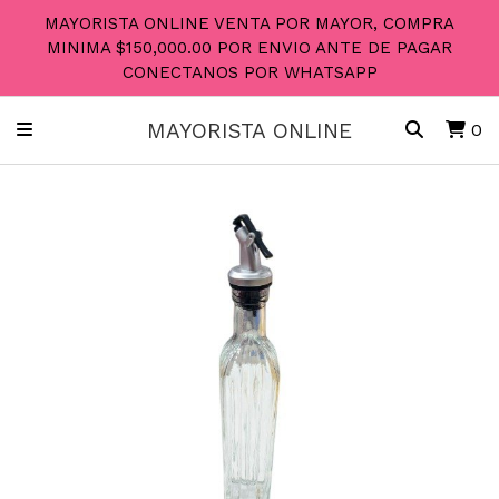
MAYORISTA ONLINE VENTA POR MAYOR, COMPRA
MINIMA $150,000.00 POR ENVIO ANTE DE PAGAR
CONECTANOS POR WHATSAPP
MAYORISTA ONLINE
0