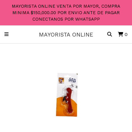
MAYORISTA ONLINE VENTA POR MAYOR, COMPRA
MINIMA $150,000.00 POR ENVIO ANTE DE PAGAR
CONECTANOS POR WHATSAPP
MAYORISTA ONLINE
0