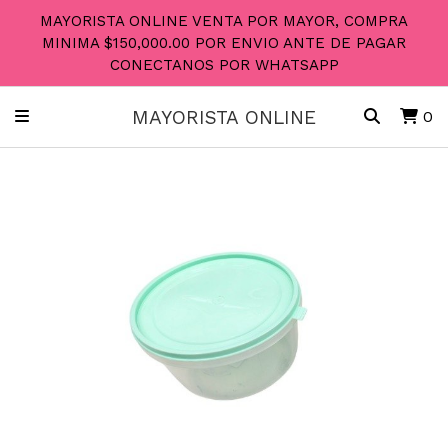
MAYORISTA ONLINE VENTA POR MAYOR, COMPRA
MINIMA $150,000.00 POR ENVIO ANTE DE PAGAR
CONECTANOS POR WHATSAPP
MAYORISTA ONLINE
0